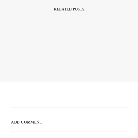
RELATED POSTS
8. Juni 2021
Sometimes You Win – Sometimes You
Learn.
by prographics
ADD COMMENT