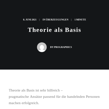
8. JUNI 2021
|
IN
ÜBERZEUGUNGEN
|
1 MINUTE
Theorie als Basis
BY
PROGRAPHICS
Theorie als Basis ist sehr hilfreich –
pragmatische Ansätze passend für die handelnden Personen
machen erfolgreich.